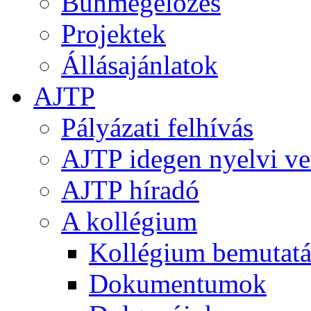
Bűnmegelőzés
Projektek
Állásajánlatok
AJTP
Pályázati felhívás
AJTP idegen nyelvi ve
AJTP híradó
A kollégium
Kollégium bemutatá
Dokumentumok