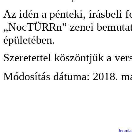
Az idén a pénteki, írásbeli 
„NocTÜRRn” zenei bemutat
épületében.
Szeretettel köszöntjük a ver
Módosítás dátuma: 2018. már
Joomla