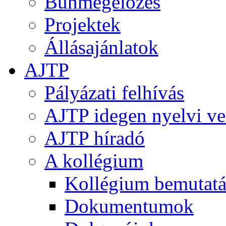
Bűnmegelőzés
Projektek
Állásajánlatok
AJTP
Pályázati felhívás
AJTP idegen nyelvi ve
AJTP híradó
A kollégium
Kollégium bemutatá
Dokumentumok