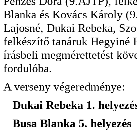
Pénzes Dóra (9.AJTP), felké
Blanka és Kovács Károly (9.
Lajosné, Dukai Rebeka, Sz
felkészítő tanáruk Hegyiné 
írásbeli megmérettetést köve
fordulóba.
A verseny végeredménye:
Dukai Rebeka 1. helyezé
Busa Blanka 5. helyezés