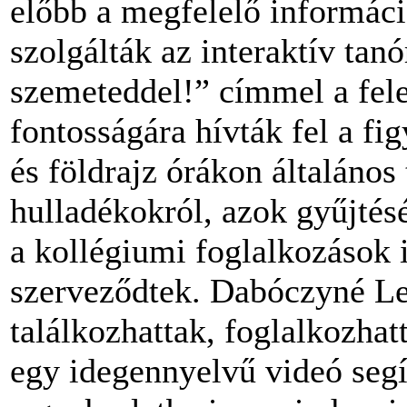
előbb a megfelelő informáci
szolgálták az interaktív ta
szemeteddel!” címmel a fele
fontosságára hívták fel a fi
és földrajz órákon általános
hulladékokról, azok gyűjtésé
a kollégiumi foglalkozások 
szerveződtek. Dabóczyné Le
találkozhattak, foglalkozhat
egy idegennyelvű videó seg