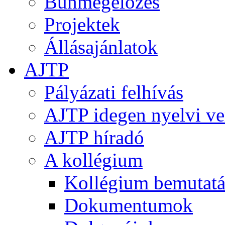
Bűnmegelőzés
Projektek
Állásajánlatok
AJTP
Pályázati felhívás
AJTP idegen nyelvi ve
AJTP híradó
A kollégium
Kollégium bemutatá
Dokumentumok