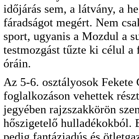
időjárás sem, a látvány, a 
fáradságot megért. Nem csak
sport, ugyanis a Mozdul a su
testmozgást tűzte ki célul a 
óráin.
Az 5-6. osztályosok Fekete 
foglalkozáson vehettek részt
jegyében rajzszakkörön szem
hőszigetelő hulladékokból.
pedig fantáziadús és ötletga