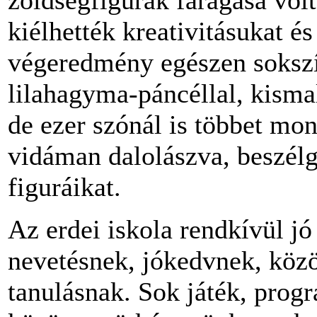
zöldségfigurák faragása volt
kiélhették kreativitásukat é
végeredmény egészen sokszín
lilahagyma-páncéllal, kisma
de ezer szónál is többet mo
vidáman dalolászva, beszélge
figuráikat.
Az erdei iskola rendkívül jó
nevetésnek, jókedvnek, köz
tanulásnak. Sok játék, prog