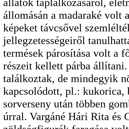
állatok táplálkozásáról, éle
állomásán a madaraké volt a 
képeket távcsővel szemlélté
jellegzetességeiről tanulhat
termések párosítása volt a 
részeit kellett párba állíta
találkoztak, de mindegyik 
kapcsolódott, pl.: kukorica,
sorverseny után többen gomb
úrral. Vargáné Hári Rita és