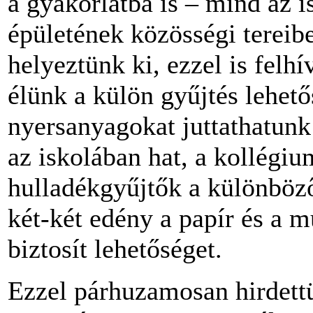
a gyakorlatba is – mind az 
épületének közösségi tereib
helyeztünk ki, ezzel is felh
élünk a külön gyűjtés lehető
nyersanyagokat juttathatunk
az iskolában hat, a kollégi
hulladékgyűjtők a különböz
két-két edény a papír és a m
biztosít lehetőséget.
Ezzel párhuzamosan hirdettü