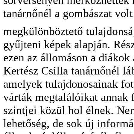
sorversenyen mérkőzhettek 
tanárnőnél a gombászat volt
megkülönböztető tulajdonság
gyűjteni képek alapján. Ré
ezen az állomáson a diákok 
Kertész Csilla tanárnőnél l
amelyek tulajdonosainak fot
várták megtalálóikat annak 
szintjei közül hol élnek. Ne
lehetőség, de sok új inform