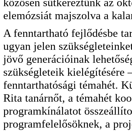
közösen sütkéreztünk az okt
elemózsiát majszolva a kala
A fenntartható fejlődésbe t
ugyan jelen szükségleteinket
jövő generációinak lehetőség
szükségleteik kielégítésére 
fenntarthatósági témahét. Kü
Rita tanárnőt, a témahét koo
programkínálatot összeállít
programfelelősöknek, a pro