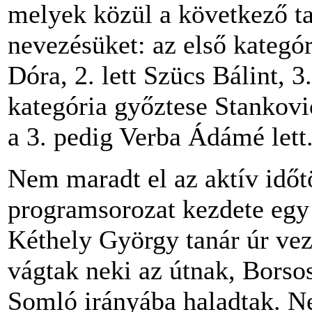
melyek közül a következő ta
nevezésüket: az első kategór
Dóra, 2. lett Szücs Bálint, 
kategória győztese Stankovi
a 3. pedig Verba Ádámé let
Nem maradt el az aktív időt
programsorozat kezdete egy
Kéthely György tanár úr vez
vágtak neki az útnak, Borso
Somló irányába haladtak. N