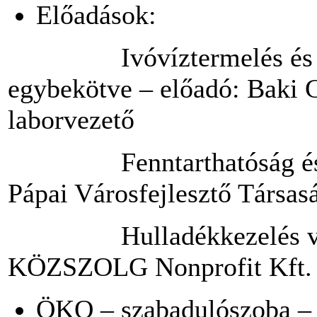
Előadások:
Ivóvíztermelés és 
egybekötve – előadó: Baki C
laborvezető
Fenntarthatóság é
Pápai Városfejlesztő Társas
Hulladékkezelés v
KÖZSZOLG Nonprofit Kft. 
ÖKO – szabadulószoba – 