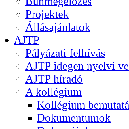
Bűnmegelőzés
Projektek
Állásajánlatok
AJTP
Pályázati felhívás
AJTP idegen nyelvi ve
AJTP híradó
A kollégium
Kollégium bemutatá
Dokumentumok