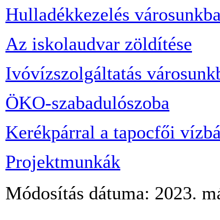
Hulladékkezelés városunkb
Az iskolaudvar zöldítése
Ivóvízszolgáltatás városunk
ÖKO-szabadulószoba
Kerékpárral a tapocfői vízbá
Projektmunkák
Módosítás dátuma: 2023. máj