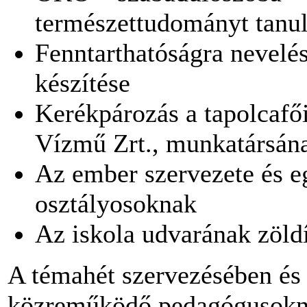
természettudományt tanu
Fenntarthatóságra nevelé
készítése
Kerékpározás a tapolcafői
Vízmű Zrt., munkatársán
Az ember szervezete és e
osztályosoknak
Az iskola udvarának zöld
A témahét szervezésében és
közreműködő pedagógusokna