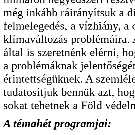
még inkább ráirányítsuk a d
felmelegedés, a vízhiány, a 
klímaváltozás problémáira.
által is szeretnénk elérni, 
a problémáknak jelentőségé
érintettségüknek. A szemlél
tudatosítjuk bennük azt, hog
sokat tehetnek a Föld védel
A témahét programjai: