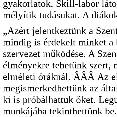
gyakorlatok, Skill-labor láto
mélyítik tudásukat. A diáko
„Azért jelentkeztünk a Szen
mindig is érdekelt minket a 
szervezet működése. A Szen
élményekre tehetünk szert, 
elméleti óráknál. ÂÂÂ Az e
megismerkedhettünk az által
ki is próbálhattuk őket. Le
munkájába tekinthettünk be.