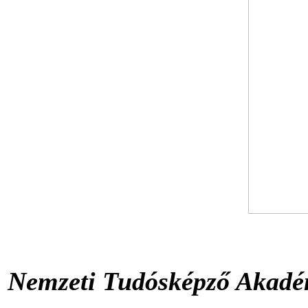
Nemzeti Tudósképző Akadém