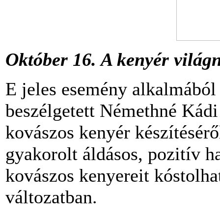
Október 16. A kenyér világ
E jeles esemény alkalmából 
beszélgetett Némethné Kádi O
kovászos kenyér készítésérő
gyakorolt áldásos, pozitív h
kovászos kenyereit kóstolhat
változatban.