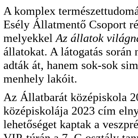
A komplex természettudomá
Esély Állatmentő Csoport r
melyekkel
Az állatok világ
állatokat. A látogatás sorá
adták át, hanem sok-sok simo
menhely lakóit.
Az Állatbarát középiskola 2
középiskolája 2023 cím elny
lehetőséget kaptak a veszpré
VIP-túrán a 7. G osztály tanu