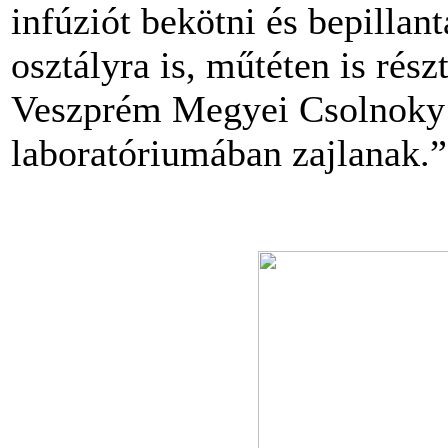
infúziót bekötni és bepillan
osztályra is, műtéten is rés
Veszprém Megyei Csolnoky 
laboratóriumában zajlanak.”