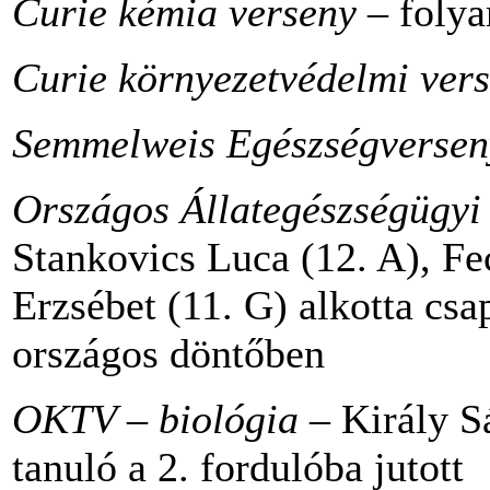
Curie kémia verseny
– foly
Curie környezetvédelmi ver
Semmelweis Egészségversen
Országos Állategészségügyi
Stankovics Luca (12. A), Fe
Erzsébet (11. G) alkotta csap
országos döntőben
OKTV – biológia
– Király S
tanuló a 2. fordulóba jutott