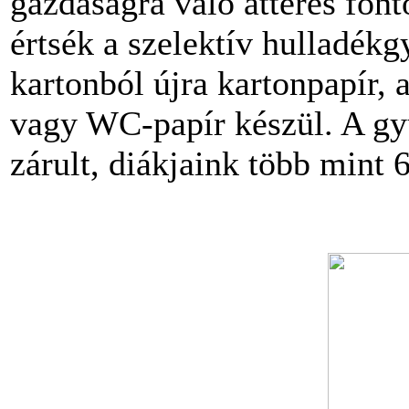
gazdaságra való áttérés fo
értsék a szelektív hulladékg
kartonból újra kartonpapír, 
vagy WC-papír készül. A gy
zárult, diákjaink több mint 6