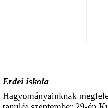
Erdei iskola
Hagyományainknak megfelelő
tanulói szeptember 29-én Ku