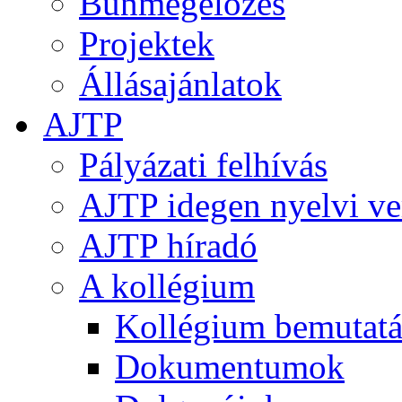
Bűnmegelőzés
Projektek
Állásajánlatok
AJTP
Pályázati felhívás
AJTP idegen nyelvi ve
AJTP híradó
A kollégium
Kollégium bemutatá
Dokumentumok