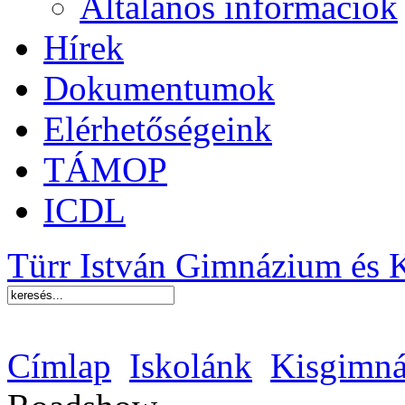
Általános információk
Hírek
Dokumentumok
Elérhetőségeink
TÁMOP
ICDL
Türr István Gimnázium és 
Címlap
Iskolánk
Kisgimná