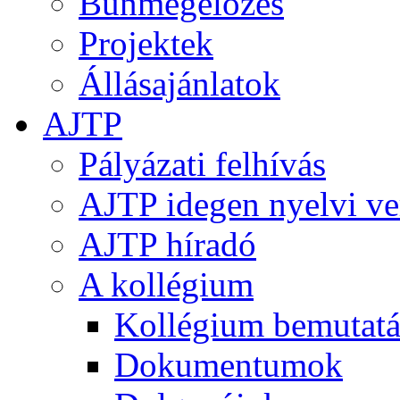
Bűnmegelőzés
Projektek
Állásajánlatok
AJTP
Pályázati felhívás
AJTP idegen nyelvi ve
AJTP híradó
A kollégium
Kollégium bemutatá
Dokumentumok