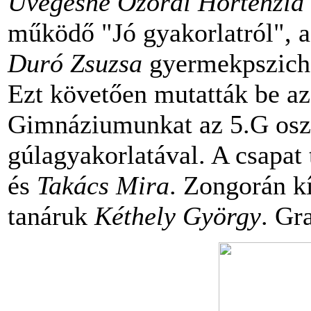
Üvegesné Ozorai Hortenzia
működő "Jó gyakorlatról", 
Duró Zsuzsa
gyermekpszicho
Ezt követően mutatták be az
Gimnáziumunkat az 5.G osztá
gúlagyakorlatával. A csapat 
és
Takács Mira
. Zongorán k
tanáruk
Kéthely György
. Gr