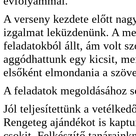
évfolyammal.
A verseny kezdete előtt nagy
izgalmat leküzdenünk. A me
feladatokból állt, ám volt s
aggódhattunk egy kicsit, me
elsőként elmondania a szöve
A feladatok megoldásához s
Jól teljesítettünk a vetélked
Rengeteg ajándékot is kaptu
csokit. Felkészítő tanáraink