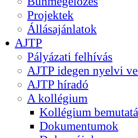
Bűnmegelőzés
Projektek
Állásajánlatok
AJTP
Pályázati felhívás
AJTP idegen nyelvi ve
AJTP híradó
A kollégium
Kollégium bemutatá
Dokumentumok