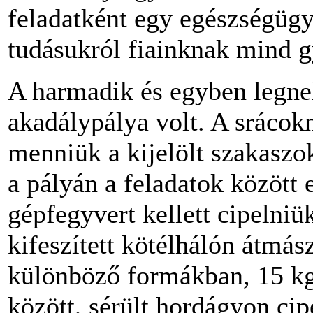
feladatként egy egészségügy
tudásukról fiainknak mind g
A harmadik és egyben legneh
akadálypálya volt. A srácokn
menniük a kijelölt szakaszo
a pályán a feladatok között 
gépfegyvert kellett cipelniü
kifeszített kötélhálón átmás
különböző formákban, 15 kg-
között, sérült hordágyon cip