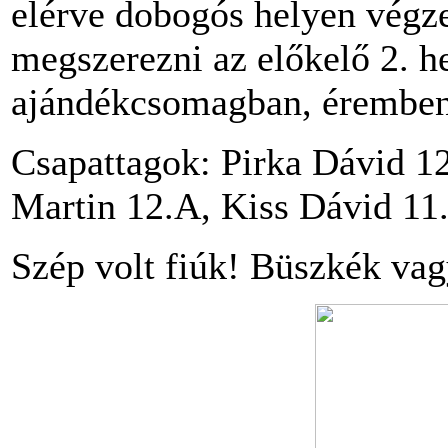
elérve dobogós helyen végze
megszerezni az előkelő 2. h
ajándékcsomagban, éremben,
Csapattagok: Pirka Dávid 1
Martin 12.A, Kiss Dávid 11
Szép volt fiúk! Büszkék vag