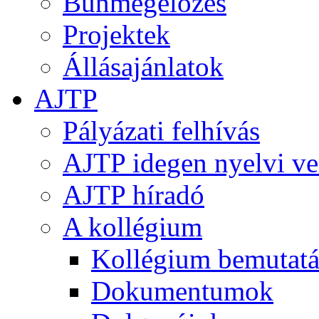
Bűnmegelőzés
Projektek
Állásajánlatok
AJTP
Pályázati felhívás
AJTP idegen nyelvi ve
AJTP híradó
A kollégium
Kollégium bemutatá
Dokumentumok