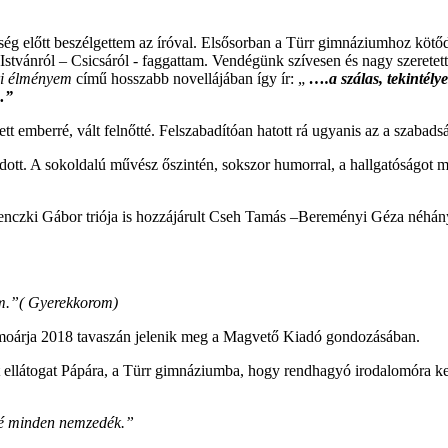
g előtt beszélgettem az íróval. Elsősorban a Türr gimnáziumhoz kötőd
stvánról – Csicsáról - faggattam. Vendégünk szívesen és nagy szeretett
i élményem
című hosszabb novellájában így ír: „
….a szálas, tekintélye
…”
tt emberré, vált felnőtté. Felszabadítóan hatott rá ugyanis az a szabad
tódott. A sokoldalú művész őszintén, sokszor humorral, a hallgatóságot
enczki Gábor triója is hozzájárult Cseh Tamás –Bereményi Géza néhány 
nom.”( Gyerekkorom)
memoárja 2018 tavaszán jelenik meg a Magvető Kiadó gondozásában.
 ellátogat Pápára, a Türr gimnáziumba, hogy rendhagyó irodalomóra ker
elé minden nemzedék.”