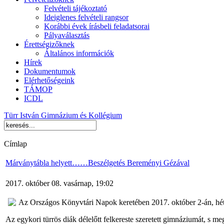
Felvételi tájékoztató
Ideiglenes felvételi rangsor
Korábbi évek írásbeli feladatsorai
Pályaválasztás
Érettségizőknek
Általános információk
Hírek
Dokumentumok
Elérhetőségeink
TÁMOP
ICDL
Türr István Gimnázium és Kollégium
Címlap
Márványtábla helyett……Beszélgetés Bereményi Gézával
2017. október 08. vasárnap, 19:02
Az Országos Könyvtári Napok keretében 2017. október 2-án, hétfő
Az egykori türrös diák délelőtt felkereste szeretett gimnáziumát, s me