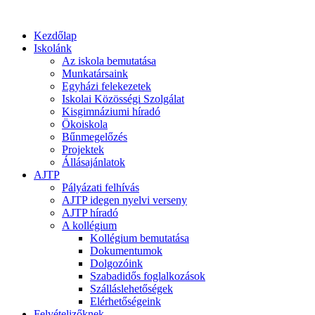
Kezdőlap
Iskolánk
Az iskola bemutatása
Munkatársaink
Egyházi felekezetek
Iskolai Közösségi Szolgálat
Kisgimnáziumi híradó
Ökoiskola
Bűnmegelőzés
Projektek
Állásajánlatok
AJTP
Pályázati felhívás
AJTP idegen nyelvi verseny
AJTP híradó
A kollégium
Kollégium bemutatása
Dokumentumok
Dolgozóink
Szabadidős foglalkozások
Szálláslehetőségek
Elérhetőségeink
Felvételizőknek