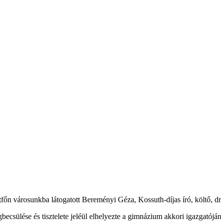
n városunkba látogatott Bereményi Géza, Kossuth-díjas író, költő, drá
gbecsülése és tisztelete jeléül elhelyezte a gimnázium akkori igazgatóján