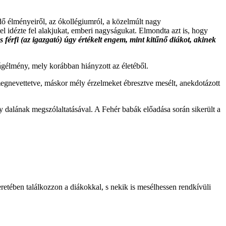
ő élményeiről, az ókollégiumról, a közelmúlt nagy
el idézte fel alakjukat, emberi nagyságukat. Elmondta azt is, hogy
s férfi (az igazgató) úgy értékelt engem, mint kitűnő diákot, akinek
ságélmény, mely korábban hiányzott az életéből.
 megnevettetve, máskor mély érzelmeket ébresztve mesélt, anekdotázott
dalának megszólaltatásával. A Fehér babák előadása során sikerült a
etében találkozzon a diákokkal, s nekik is mesélhessen rendkívüli