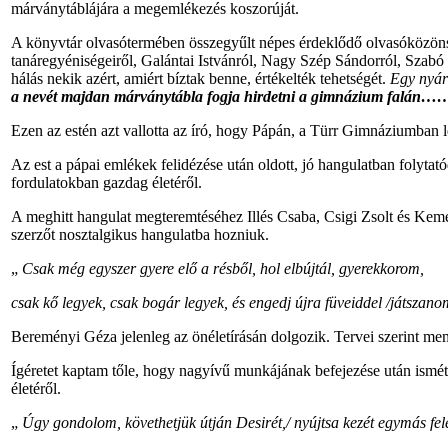
márványtáblájára a megemlékezés koszorúját.
A könyvtár olvasótermében összegyűlt népes érdeklődő olvasóközönsé
tanáregyéniségeiről, Galántai Istvánról, Nagy Szép Sándorról, Szabó I
hálás nekik azért, amiért bíztak benne, értékelték tehetségét.
Egy nyár
a nevét majdan márványtábla fogja hirdetni a gimnázium falán…
Ezen az estén azt vallotta az író, hogy Pápán, a Türr Gimnáziumban le
Az est a pápai emlékek felidézése után oldott, jó hangulatban folyta
fordulatokban gazdag életéről.
A meghitt hangulat megteremtéséhez Illés Csaba, Csigi Zsolt és Kem
szerzőt nosztalgikus hangulatba hozniuk.
„
Csak még egyszer gyere elő a résből, hol elbújtál, gyerekkorom,
csak kő legyek, csak bogár legyek, és engedj újra füveiddel /játsza
Bereményi Géza jelenleg az önéletírásán dolgozik. Tervei szerint 
Ígéretet kaptam tőle, hogy nagyívű munkájának befejezése után ismét
életéről.
„
Úgy gondolom, követhetjük útján Desirét,/ nyújtsa kezét egymás f