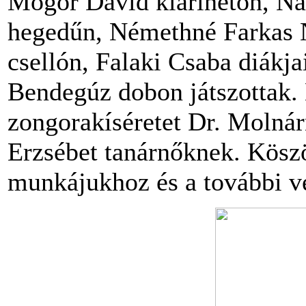
Mógor Dávid klarinéton, N
hegedűn, Némethné Farkas N
csellón, Falaki Csaba diákj
Bendegúz dobon játszottak.
zongorakíséretet Dr. Molná
Erzsébet tanárnőknek. Köszö
munkájukhoz és a további v