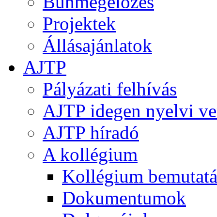
Bűnmegelőzés
Projektek
Állásajánlatok
AJTP
Pályázati felhívás
AJTP idegen nyelvi ve
AJTP híradó
A kollégium
Kollégium bemutatá
Dokumentumok