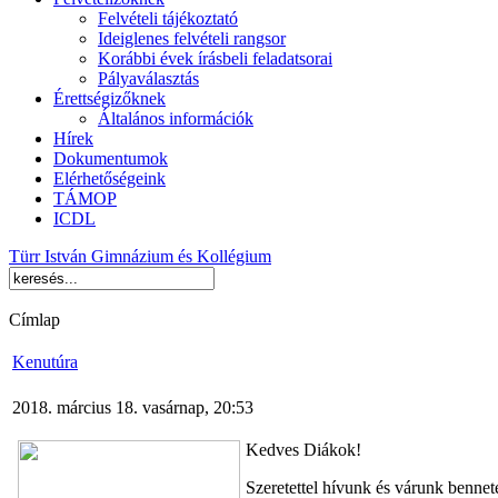
Felvételi tájékoztató
Ideiglenes felvételi rangsor
Korábbi évek írásbeli feladatsorai
Pályaválasztás
Érettségizőknek
Általános információk
Hírek
Dokumentumok
Elérhetőségeink
TÁMOP
ICDL
Türr István Gimnázium és Kollégium
Címlap
Kenutúra
2018. március 18. vasárnap, 20:53
Kedves Diákok!
Szeretettel hívunk és várunk benne