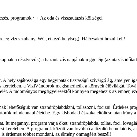
tkezés, programok / + Az oda és visszautazás költségei
g-meleg vizes zuhany, WC, étkező helyiség). Hálózsákot hozni kell!
kapnak a résztvevők) a hazautazás napjának reggeléig (az utazás időtar
pat. A hely sajátossága egy hegyipatak tisztaságú szívárgó ág, amelyen i
llítás keretében, a ViziVándorok megismerhetik a környék élővilágát.
etételét. A tudományos megfigyelésektől könnyen megéhezik az ember, e
ak lehetőségük van strandröplabdázni, tollasozni, focizni. Érdekes pro
átőrök mindennapi életébe. Egy kisbodaki éjszaka eltöltése után irány 
at. Itt megannyi program várja őket: strandröplabda, tollas, foci, lovagl
t keretében. A programok között van továbbá a tűzoltó bemutató is, am
 is érdemes többet mondani, az élmény önmagáért beszél!