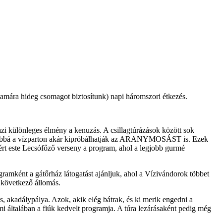
tamára hideg csomagot biztosítunk) napi háromszori étkezés.
gazi különleges élmény a kenuzás. A csillagtúrázások között sok
 Továbbá a vízparton akár kipróbálhatják az ARANYMOSÁST is. Ezek
zért este Lecsófőző verseny a program, ahol a legjobb gurmé
gramként a gátőrház látogatást ajánljuk, ahol a Vízivándorok többet
a következő állomás.
ás, akadálypálya. Azok, akik elég bátrak, és ki merik engedni a
i általában a fiúk kedvelt programja. A túra lezárásaként pedig még