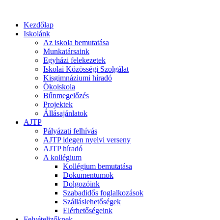
Kezdőlap
Iskolánk
Az iskola bemutatása
Munkatársaink
Egyházi felekezetek
Iskolai Közösségi Szolgálat
Kisgimnáziumi híradó
Ökoiskola
Bűnmegelőzés
Projektek
Állásajánlatok
AJTP
Pályázati felhívás
AJTP idegen nyelvi verseny
AJTP híradó
A kollégium
Kollégium bemutatása
Dokumentumok
Dolgozóink
Szabadidős foglalkozások
Szálláslehetőségek
Elérhetőségeink
Felvételizőknek