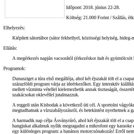
Időpont: 2018. június 22-28.
Költség: 21.000 Forint / Szállás, é
Elhelyezés:
Kiépített sátortábor (sátor fekhellyel, közösségi helyiség, hide
Ellátás:
A megérkezés napján vacsorától (érkezéskor italt és gyümölcsöt 
Programok:
Dunasziget a túra első megállója, ahol két éjszakát tölt el a csa
szárazföldi program várja az ideérkezőket. Egy interaktív kiá
mellett vízminta vétellel kielemezhetik annak tisztaságát, össz
szakácsokat oklevéllel jutalmazzuk.
A reggeli után Kisbodak a következő úti cél. A sportolni vágyókn
megtudhatnak a vízszabályozásról, és betekintést nyerhetnek a g
A harmadik nap célja Ásványráró, ahol két éjszakát tölt el a csap
hangjukat alkalmuk nyílik megragadni a mikrofont egy karaoke es
egy különleges program: a banános motorcsónakozás! Erről nem