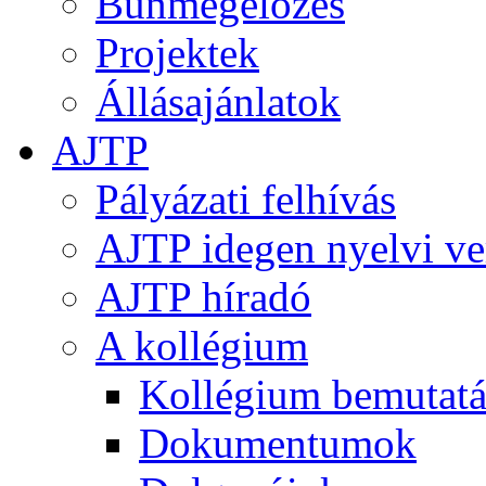
Bűnmegelőzés
Projektek
Állásajánlatok
AJTP
Pályázati felhívás
AJTP idegen nyelvi ve
AJTP híradó
A kollégium
Kollégium bemutatá
Dokumentumok