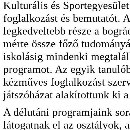
Kulturális és Sportegyesület
foglalkozást és bemutatót. A
legkedveltebb része a bográ
mérte össze főző tudományát
iskolásig mindenki megtalál
programot. Az egyik tanuló
kézműves foglalkozást szer
játszóházat alakítottunk ki 
A délutáni programjaink s
látogatnak el az osztályok,