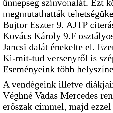
ünnepség színvonalát. Ezt k
megmutathatták tehetségüke
Bujtor Eszter 9. AJTP citerá
Kovács Károly 9.F osztályo
Jancsi dalát énekelte el. E
Ki-mit-tud versenyről is sz
Eseményeink több helyszínen
A vendégeink illetve diákjai
Véghné Vadas Mercedes rend
erőszak címmel, majd ezzel