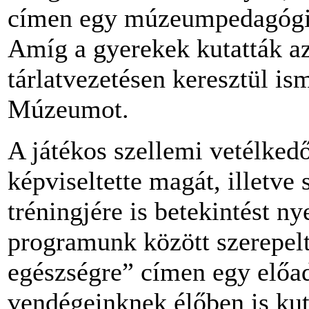
címen egy múzeumpedagógiai
Amíg a gyerekek kutatták az
tárlatvezetésen keresztül i
Múzeumot.
A játékos szellemi vetélked
képviseltette magát, illetve 
tréningjére is betekintést n
programunk között szerepelt
egészségre” címen egy előad
vendégeinknek élőben is ku