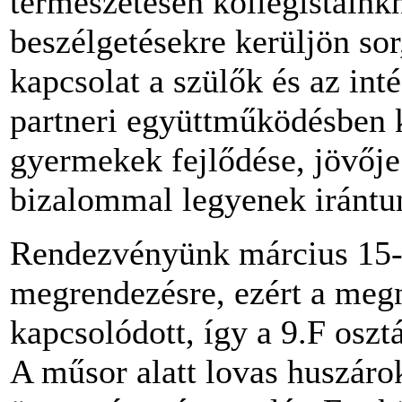
természetesen kollégistáink
beszélgetésekre kerüljön so
kapcsolat a szülők és az in
partneri együttműködésben
gyermekek fejlődése, jövője
bizalommal legyenek irántu
Rendezvényünk március 15-é
megrendezésre, ezért a megn
kapcsolódott, így a 9.F osz
A műsor alatt lovas huszáro