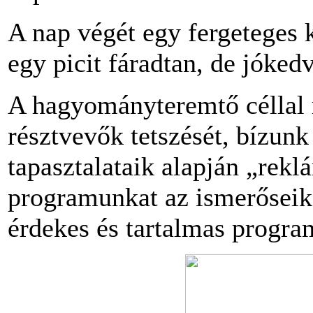
A nap végét egy fergeteges 
egy picit fáradtan, de jóked
A hagyományteremtő céllal 
résztvevők tetszését, bízun
tapasztalataik alapján „rek
programunkat az ismerőseik
érdekes és tartalmas progr