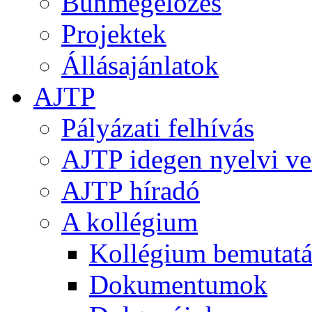
Bűnmegelőzés
Projektek
Állásajánlatok
AJTP
Pályázati felhívás
AJTP idegen nyelvi ve
AJTP híradó
A kollégium
Kollégium bemutatá
Dokumentumok