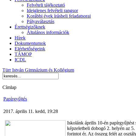
Felvételi tájékoztató
Ideiglenes felvételi rangsor
Korábbi évek írásbeli feladatsorai
Pályaválasztás
Érettségizőknek
Általános információk
Hírek
Dokumentumok
Elérhetőségeink
TÁMOP
ICDL
Türr István Gimnázium és Kollégium
Címlap
Papírgyűjtés
2017. április 11. kedd, 19:28
Iskolánk április 10-én papírgyűjtést
képzeletbeli dobogó 2. helyén az 5
forintot ér. Az összeg felét az osz