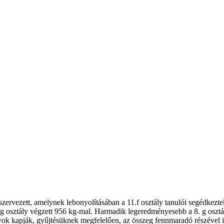
 szervezett, amelynek lebonyolításában a 11.f osztály tanulói segédkezte
. g osztály végzett 956 kg-mal. Harmadik legeredményesebb a 8. g oszt
tályok kapják, gyűjtésüknek megfelelően, az összeg fennmaradó részével 