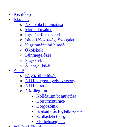
Kezdőlap
Iskolánk
Az iskola bemutatása
Munkatársaink
Egyházi felekezetek
Iskolai Közösségi Szolgálat
Kisgimnáziumi híradó
Ökoiskola
Bűnmegelőzés
Projektek
Állásajánlatok
AJTP
Pályázati felhívás
AJTP idegen nyelvi verseny
AJTP híradó
A kollégium
Kollégium bemutatása
Dokumentumok
Dolgozóink
Szabadidős foglalkozások
Szálláslehetőségek
Elérhetőségeink
Felvételizőknek