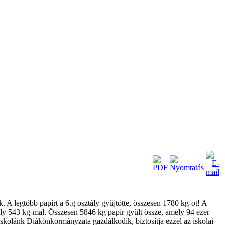
k. A legtöbb papírt a 6.g osztály gyűjtötte, összesen 1780 kg-ot! A
ály 543 kg-mal. Összesen 5846 kg papír gyűlt össze, amely 94 ezer
iskolánk Diákönkormányzata gazdálkodik, biztosítja ezzel az iskolai