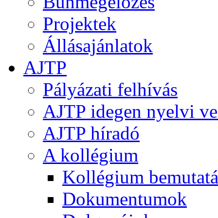
Bűnmegelőzés
Projektek
Állásajánlatok
AJTP
Pályázati felhívás
AJTP idegen nyelvi ve
AJTP híradó
A kollégium
Kollégium bemutatá
Dokumentumok