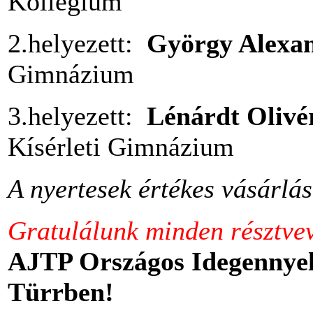
Kollégium
2.helyezett:
György Alexa
Gimnázium
3.helyezett:
Lénárdt Oliv
Kísérleti Gimnázium
A nyertesek értékes vásárlás
Gratulálunk minden résztve
AJTP Országos Idegennyelv
Türrben!