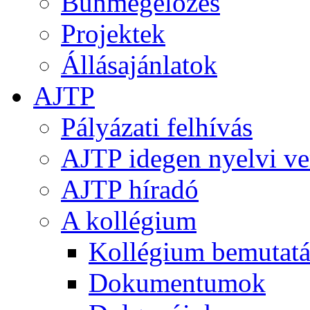
Bűnmegelőzés
Projektek
Állásajánlatok
AJTP
Pályázati felhívás
AJTP idegen nyelvi ve
AJTP híradó
A kollégium
Kollégium bemutatá
Dokumentumok