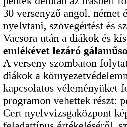
péntek délután az írásbeli f
30 versenyző angol, német é
nyelvtani, szövegértést és s
Vacsora után a diákok és kí
emlékévet lezáró gálaműs
A verseny szombaton folytat
diákok a környezetvédelemme
kapcsolatos véleményüket fe
programon vehettek részt: 
Cert nyelvvizsgaközpont kép
feladattípus értékeléséről,