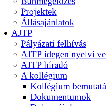
Bűnmegelőzés
Projektek
Állásajánlatok
AJTP
Pályázati felhívás
AJTP idegen nyelvi ve
AJTP híradó
A kollégium
Kollégium bemutatá
Dokumentumok