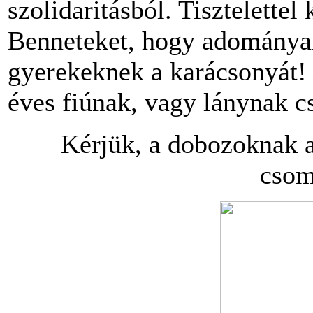
szolidaritásból. Tisztelette
Benneteket, hogy adományai
gyerekeknek a karácsonyát! 
éves fiúnak, vagy lánynak c
Kérjük, a dobozoknak az
csom