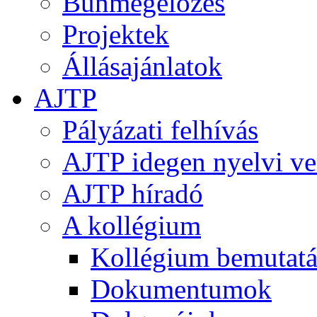
Bűnmegelőzés
Projektek
Állásajánlatok
AJTP
Pályázati felhívás
AJTP idegen nyelvi ve
AJTP híradó
A kollégium
Kollégium bemutatá
Dokumentumok