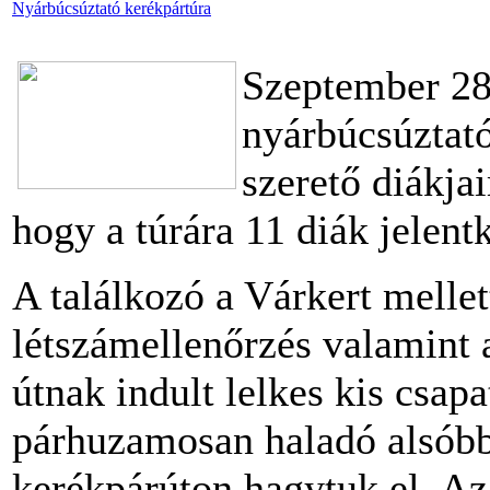
Nyárbúcsúztató kerékpártúra
Szeptember 28
nyárbúcsúztató
szerető diákja
hogy a túrára 11 diák jelentk
A találkozó a Várkert mellet
létszámellenőrzés valamint 
útnak indult lelkes kis csap
párhuzamosan haladó alsóbb
kerékpárúton hagytuk el. Az