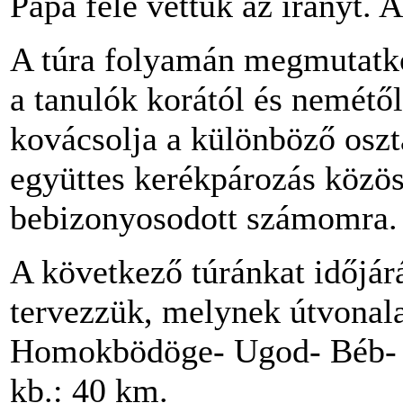
Pápa felé vettük az irányt. 
A túra folyamán megmutatko
a tanulók korától és nemétő
kovácsolja a különböző oszt
együttes kerékpározás közös
bebizonyosodott számomra.
A következő túránkat időjár
tervezzük, melynek útvonala
Homokbödöge- Ugod- Béb- 
kb.: 40 km.