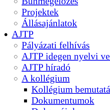
Bűnmegelőzés
Projektek
Állásajánlatok
AJTP
Pályázati felhívás
AJTP idegen nyelvi ve
AJTP híradó
A kollégium
Kollégium bemutatá
Dokumentumok