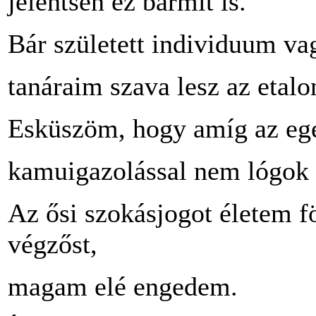
jelentsen ez bármit is.
Bár született individuum va
tanáraim szava lesz az etalo
Esküszöm, hogy amíg az eget
kamuigazolással nem lógok e
Az ősi szokásjogot életem f
végzőst,
magam elé engedem.