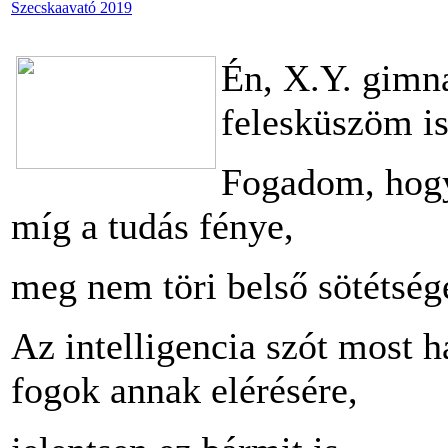
Szecskaavató 2019
Én, X.Y. gimna
felesküszöm i
Fogadom, hogy
míg a tudás fénye,
meg nem töri belső sötétsé
Az intelligencia szót most h
fogok annak elérésére,