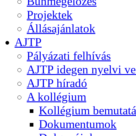
Bűnmegelőzés
Projektek
Állásajánlatok
AJTP
Pályázati felhívás
AJTP idegen nyelvi ve
AJTP híradó
A kollégium
Kollégium bemutatá
Dokumentumok