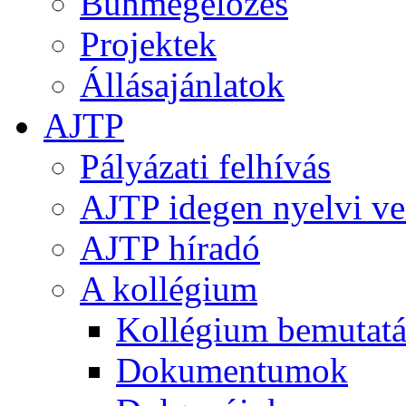
Bűnmegelőzés
Projektek
Állásajánlatok
AJTP
Pályázati felhívás
AJTP idegen nyelvi ve
AJTP híradó
A kollégium
Kollégium bemutatá
Dokumentumok