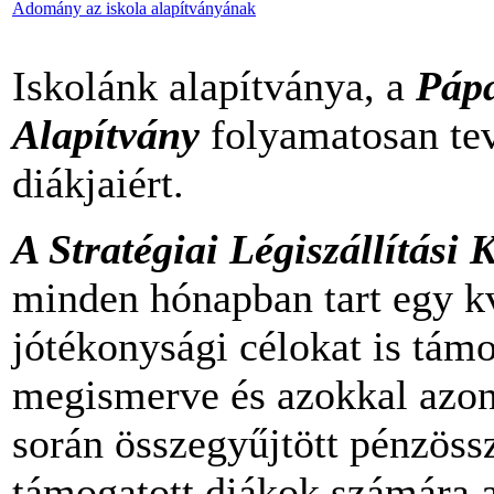
Adomány az iskola alapítványának
Iskolánk alapítványa, a
Páp
Alapítvány
folyamatosan te
diákjaiért.
A Stratégiai Légiszállítási 
minden hónapban tart egy kv
jótékonysági célokat is támo
megismerve és azokkal azon
során összegyűjtött pénzössz
támogatott diákok számára a