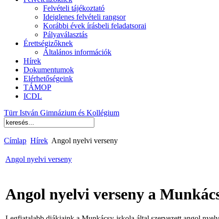
Felvételi tájékoztató
Ideiglenes felvételi rangsor
Korábbi évek írásbeli feladatsorai
Pályaválasztás
Érettségizőknek
Általános információk
Hírek
Dokumentumok
Elérhetőségeink
TÁMOP
ICDL
Türr István Gimnázium és Kollégium
Címlap
Hírek
Angol nyelvi verseny
Angol nyelvi verseny
Angol nyelvi verseny a Munkác
Legfiatalabb diákjaink a Munkácsy-iskola által szervezett angol nyel