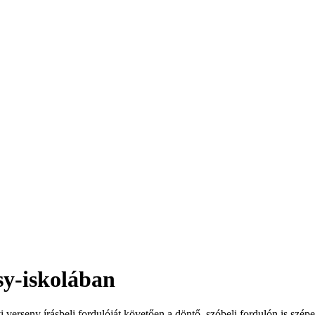
sy-iskolában
vi verseny írásbeli fordulóját követően a döntő, szóbeli fordulón is sz