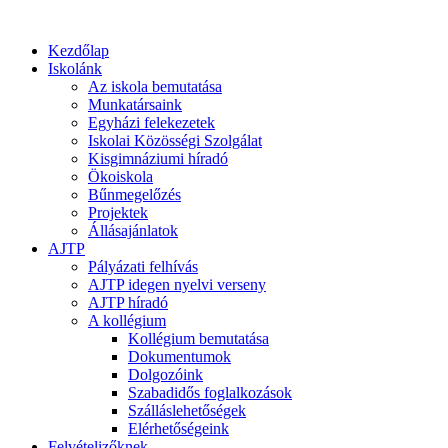
Kezdőlap
Iskolánk
Az iskola bemutatása
Munkatársaink
Egyházi felekezetek
Iskolai Közösségi Szolgálat
Kisgimnáziumi híradó
Ökoiskola
Bűnmegelőzés
Projektek
Állásajánlatok
AJTP
Pályázati felhívás
AJTP idegen nyelvi verseny
AJTP híradó
A kollégium
Kollégium bemutatása
Dokumentumok
Dolgozóink
Szabadidős foglalkozások
Szálláslehetőségek
Elérhetőségeink
Felvételizőknek