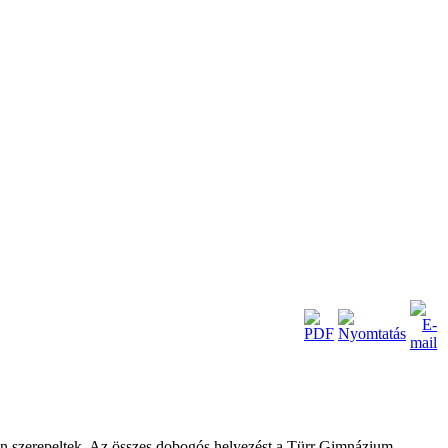
épen szerepeltek. Az összes dobogós helyezést a Türr Gimnázium