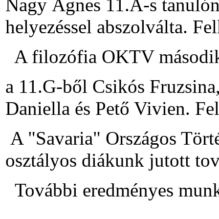
Nagy Ágnes 11.A-s tanulónk
helyezéssel abszolválta. Fe
A filozófia OKTV második f
a 11.G-ből Csikós Fruzsina
Daniella és Pető Vivien. Fel
A "Savaria" Országos Tört
osztályos diákunk jutott to
További eredményes munkát