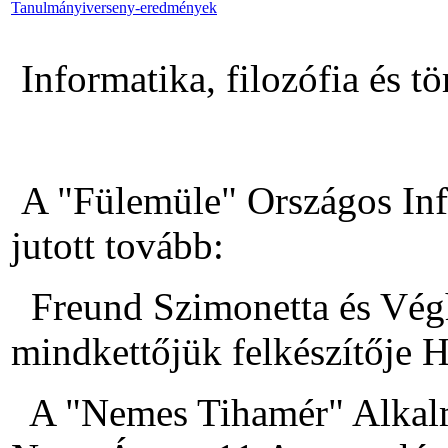
Tanulmányiverseny-eredmények
Informatika, filozófia és t
A "Fülemüle" Országos Inf
jutott tovább:
Freund Szimonetta és Végh 
mindkettőjük felkészítője 
A "Nemes Tihamér" Alkalma