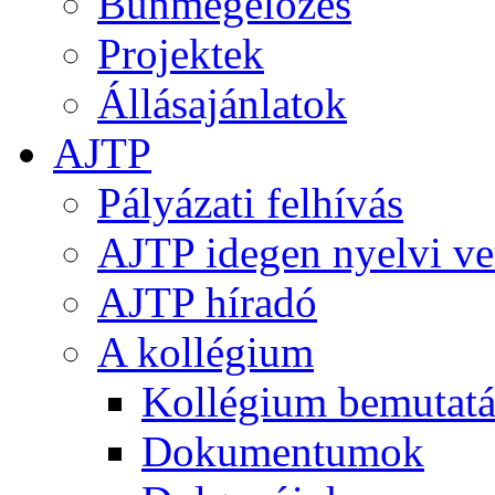
Bűnmegelőzés
Projektek
Állásajánlatok
AJTP
Pályázati felhívás
AJTP idegen nyelvi ve
AJTP híradó
A kollégium
Kollégium bemutatá
Dokumentumok