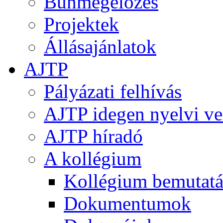
Bűnmegelőzés
Projektek
Állásajánlatok
AJTP
Pályázati felhívás
AJTP idegen nyelvi ve
AJTP híradó
A kollégium
Kollégium bemutatá
Dokumentumok