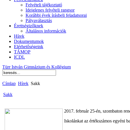
Felvételi tájékoztató
Ideiglenes felvételi rangsor
Korábbi évek írásbeli feladatsorai
Pályaválasztás
Érettségizőknek
Általános információk
Hírek
Dokumentumok
Elérhetőségeink
TÁMOP
ICDL
Türr István Gimnázium és Kollégium
Címlap
Hírek
Sakk
Sakk
2017. február 25-én, szombaton re
Iskolánkat az értékszámos egyéni b