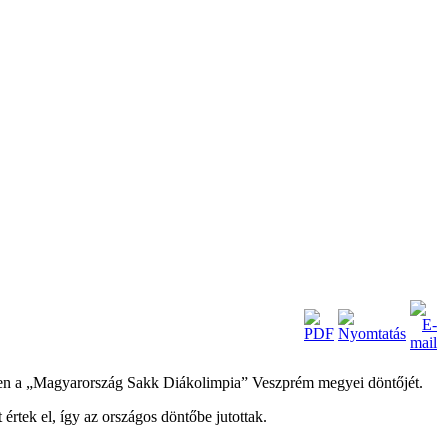
ben a „Magyarország Sakk Diákolimpia” Veszprém megyei döntőjét.
rtek el, így az országos döntőbe jutottak.