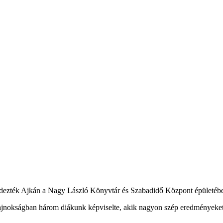
ndezték Ajkán a Nagy László Könyvtár és Szabadidő Központ épületé
ajnokságban három diákunk képviselte, akik nagyon szép eredményeket é