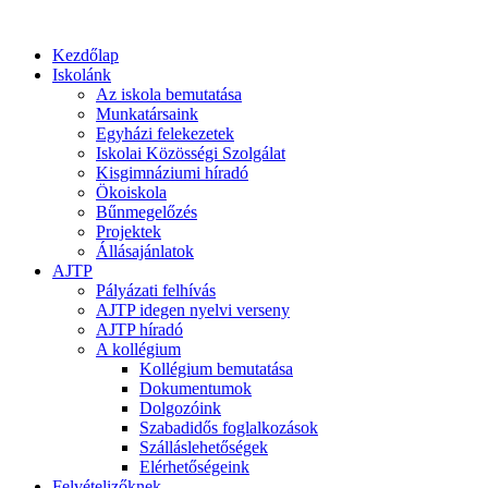
Kezdőlap
Iskolánk
Az iskola bemutatása
Munkatársaink
Egyházi felekezetek
Iskolai Közösségi Szolgálat
Kisgimnáziumi híradó
Ökoiskola
Bűnmegelőzés
Projektek
Állásajánlatok
AJTP
Pályázati felhívás
AJTP idegen nyelvi verseny
AJTP híradó
A kollégium
Kollégium bemutatása
Dokumentumok
Dolgozóink
Szabadidős foglalkozások
Szálláslehetőségek
Elérhetőségeink
Felvételizőknek