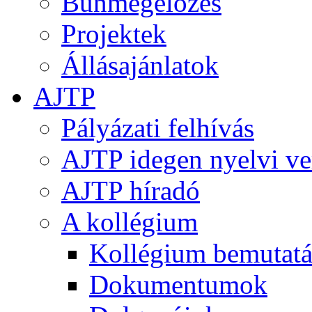
Bűnmegelőzés
Projektek
Állásajánlatok
AJTP
Pályázati felhívás
AJTP idegen nyelvi ve
AJTP híradó
A kollégium
Kollégium bemutatá
Dokumentumok