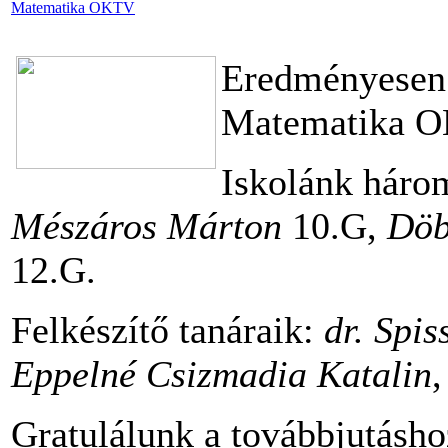
Matematika OKTV
Eredményesen s
Matematika O
Iskolánk három
Mészáros Márton
10.G,
Döb
12.G.
Felkészítő tanáraik:
dr. Spis
Eppelné Csizmadia Katalin
Gratulálunk a továbbjutáshoz