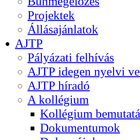
Bűnmegelőzés
Projektek
Állásajánlatok
AJTP
Pályázati felhívás
AJTP idegen nyelvi ve
AJTP híradó
A kollégium
Kollégium bemutatá
Dokumentumok