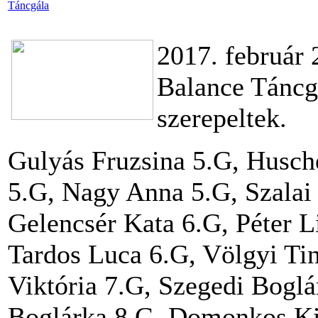
Táncgála
2017. február 
Balance Táncgá
szerepeltek.
Gulyás Fruzsina 5.G, Husche
5.G, Nagy Anna 5.G, Szalai
Gelencsér Kata 6.G, Péter L
Tardos Luca 6.G, Völgyi Ti
Viktória 7.G, Szegedi Boglá
Boglárka 8.G, Domonkos Ki