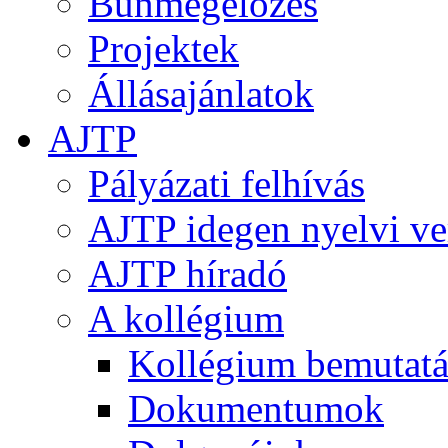
Bűnmegelőzés
Projektek
Állásajánlatok
AJTP
Pályázati felhívás
AJTP idegen nyelvi ve
AJTP híradó
A kollégium
Kollégium bemutatá
Dokumentumok