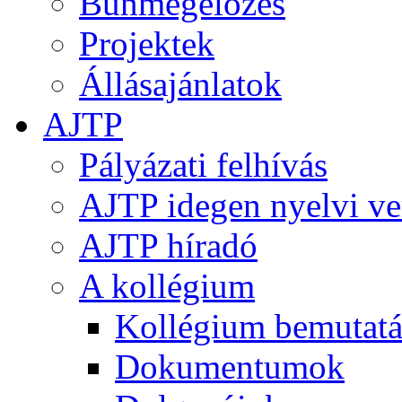
Bűnmegelőzés
Projektek
Állásajánlatok
AJTP
Pályázati felhívás
AJTP idegen nyelvi ve
AJTP híradó
A kollégium
Kollégium bemutatá
Dokumentumok