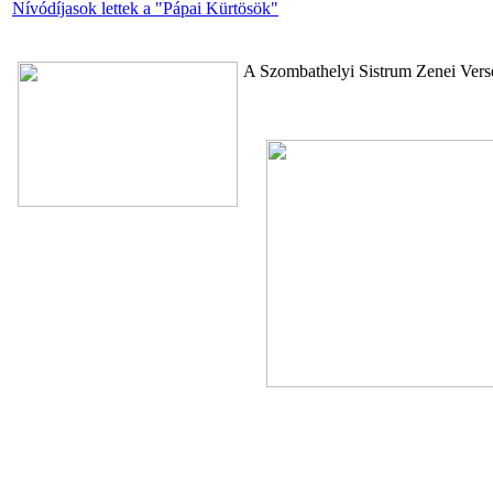
Nívódíjasok lettek a "Pápai Kürtösök"
A Szombathelyi Sistrum Zenei Verse