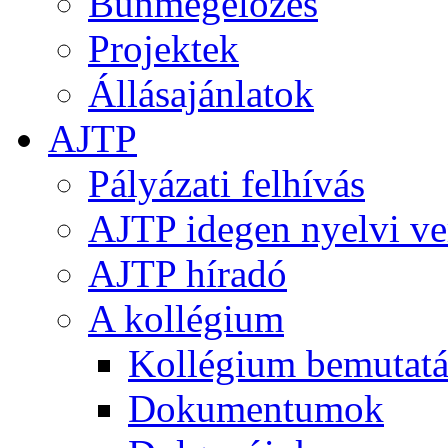
Bűnmegelőzés
Projektek
Állásajánlatok
AJTP
Pályázati felhívás
AJTP idegen nyelvi ve
AJTP híradó
A kollégium
Kollégium bemutatá
Dokumentumok