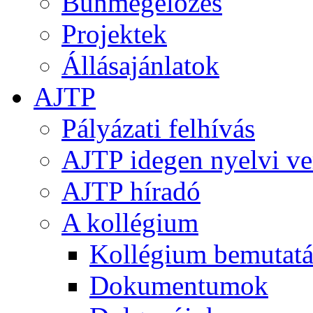
Bűnmegelőzés
Projektek
Állásajánlatok
AJTP
Pályázati felhívás
AJTP idegen nyelvi ve
AJTP híradó
A kollégium
Kollégium bemutatá
Dokumentumok