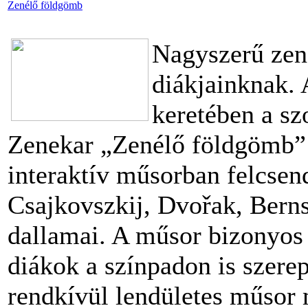
Zenélő földgömb
Nagyszerű zen
diákjainknak. 
keretében a s
Zenekar „Zenélő földgömb” 
interaktív műsorban felcsen
Csajkovszkij, Dvořak, Bern
dallamai. A műsor bizonyos 
diákok a színpadon is szerep
rendkívül lendületes műsor