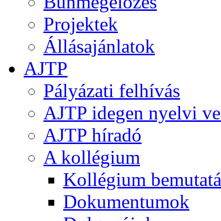
Bűnmegelőzés
Projektek
Állásajánlatok
AJTP
Pályázati felhívás
AJTP idegen nyelvi ve
AJTP híradó
A kollégium
Kollégium bemutatá
Dokumentumok