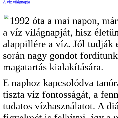
A víz világnapja
1992 óta a mai napon, már
a víz világnapját, hisz élet
alappillére a víz. Jól tudják
során nagy gondot fordítunk
magatartás kialakítására.
E naphoz kapcsolódva tanóra
tiszta víz fontosságát, a fen
tudatos vízhasználatot. A di
figyelmét is felhívni, így a 