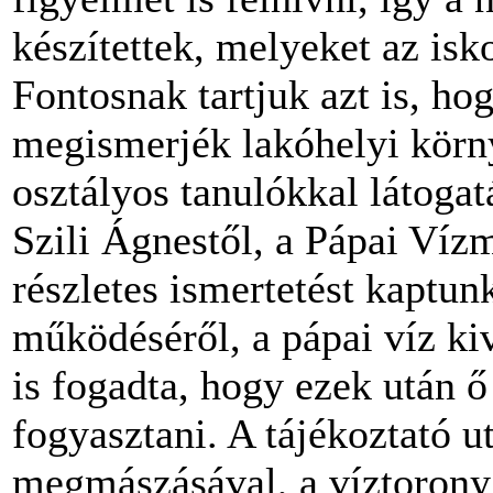
készítettek, melyeket az isk
Fontosnak tartjuk azt is, ho
megismerjék lakóhelyi körny
osztályos tanulókkal látogat
Szili Ágnestől, a Pápai Víz
részletes ismertetést kaptunk
működéséről, a pápai víz ki
is fogadta, hogy ezek után ő 
fogyasztani. A tájékoztató u
megmászásával, a víztorony t