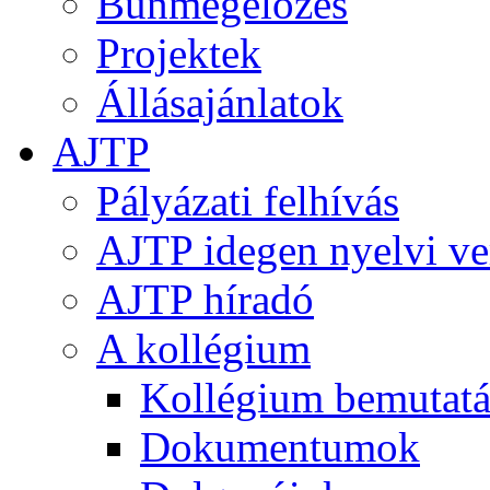
Bűnmegelőzés
Projektek
Állásajánlatok
AJTP
Pályázati felhívás
AJTP idegen nyelvi ve
AJTP híradó
A kollégium
Kollégium bemutatá
Dokumentumok