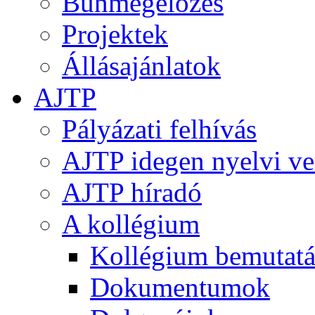
Bűnmegelőzés
Projektek
Állásajánlatok
AJTP
Pályázati felhívás
AJTP idegen nyelvi ve
AJTP híradó
A kollégium
Kollégium bemutatá
Dokumentumok