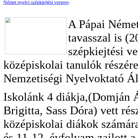
Német nyelvi szépkiejtési verseny
A Pápai Német
tavasszal is (2
szépkiejtési ve
középiskolai tanulók részé
Nemzetiségi Nyelvoktató Ál
Iskolánk 4 diákja,(Domján 
Brigitta, Sass Dóra) vett ré
középiskolai diákok számára
és 11-12. évfolyam zajlott a