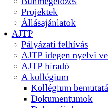
Bűnmegelőzés
Projektek
Állásajánlatok
AJTP
Pályázati felhívás
AJTP idegen nyelvi ve
AJTP híradó
A kollégium
Kollégium bemutatá
Dokumentumok