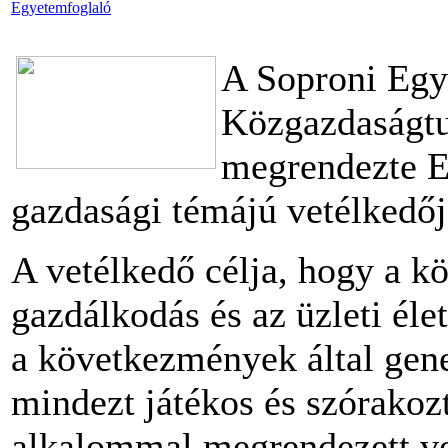
Egyetemfoglaló
A Soproni Egy
Közgazdaságtu
megrendezte E
gazdasági témájú vetélkedőj
A vetélkedő célja, hogy a k
gazdálkodás és az üzleti éle
a következmények által gene
mindezt játékos és szórakoz
alkalommal megrendezett ve