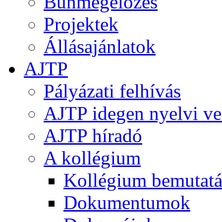
Bűnmegelőzés
Projektek
Állásajánlatok
AJTP
Pályázati felhívás
AJTP idegen nyelvi ve
AJTP híradó
A kollégium
Kollégium bemutatá
Dokumentumok