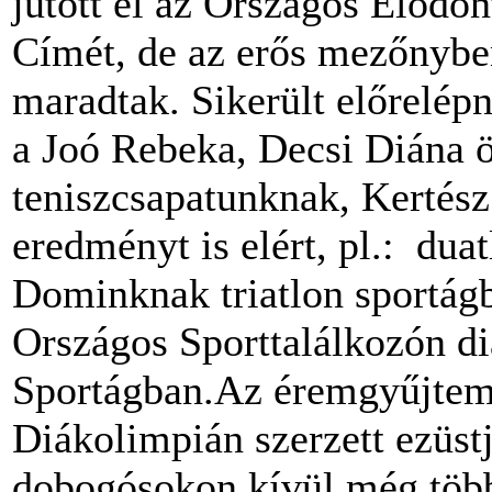
jutott el az Országos Előd
Címét, de az erős mezőnybe
maradtak. Sikerült előrelép
a Joó Rebeka, Decsi Diána ö
teniszcsapatunknak, Kertész
eredményt is elért, pl.: dua
Dominknak triatlon sportág
Országos Sporttalálkozón di
Sportágban.Az éremgyűjtem
Diákolimpián szerzett ezüstj
dobogósokon kívül még többe