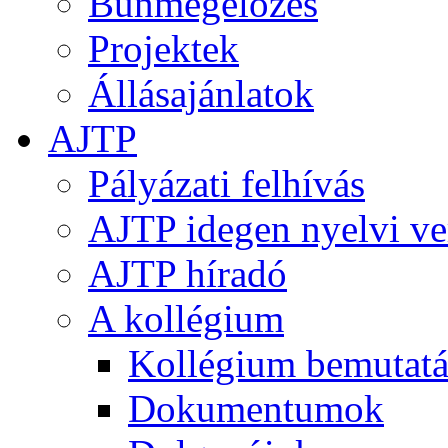
Bűnmegelőzés
Projektek
Állásajánlatok
AJTP
Pályázati felhívás
AJTP idegen nyelvi ve
AJTP híradó
A kollégium
Kollégium bemutatá
Dokumentumok