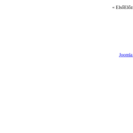
«
Első
Előz
Joomla