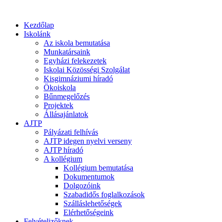
Kezdőlap
Iskolánk
Az iskola bemutatása
Munkatársaink
Egyházi felekezetek
Iskolai Közösségi Szolgálat
Kisgimnáziumi híradó
Ökoiskola
Bűnmegelőzés
Projektek
Állásajánlatok
AJTP
Pályázati felhívás
AJTP idegen nyelvi verseny
AJTP híradó
A kollégium
Kollégium bemutatása
Dokumentumok
Dolgozóink
Szabadidős foglalkozások
Szálláslehetőségek
Elérhetőségeink
Felvételizőknek