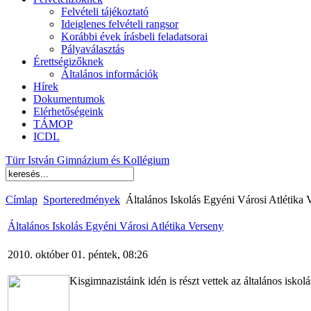
Felvételi tájékoztató
Ideiglenes felvételi rangsor
Korábbi évek írásbeli feladatsorai
Pályaválasztás
Érettségizőknek
Általános információk
Hírek
Dokumentumok
Elérhetőségeink
TÁMOP
ICDL
Türr István Gimnázium és Kollégium
Címlap
Sporteredmények
Általános Iskolás Egyéni Városi Atlétika 
Általános Iskolás Egyéni Városi Atlétika Verseny
2010. október 01. péntek, 08:26
Kisgimnazistáink idén is részt vettek az általános iskol