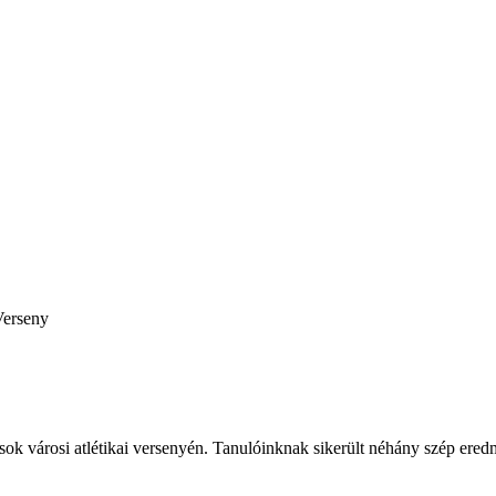
Verseny
ások városi atlétikai versenyén. Tanulóinknak sikerült néhány szép eredmé