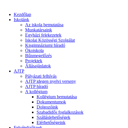
Kezdőlap
Iskolánk
Az iskola bemutatása
Munkatársaink
Egyházi felekezetek
Iskolai Közösségi Szolgálat
Kisgimnáziumi híradó
Ökoiskola
Bűnmegelőzés
Projektek
Állásajánlatok
AJTP
Pályázati felhívás
AJTP idegen nyelvi verseny
AJTP híradó
A kollégium
Kollégium bemutatása
Dokumentumok
Dolgozóink
Szabadidős foglalkozások
Szálláslehetőségek
Elérhetőségeink
Felvételizőknek