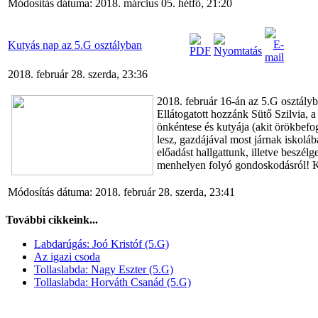
Módosítás dátuma: 2018. március 05. hétfő, 21:20
Kutyás nap az 5.G osztályban
2018. február 28. szerda, 23:36
2018. február 16-án az 5.G osztályb
Ellátogatott hozzánk Sütő Szilvia, 
önkéntese és kutyája (akit örökbefo
lesz, gazdájával most járnak iskolá
előadást hallgattunk, illetve beszélge
menhelyen folyó gondoskodásról! 
Módosítás dátuma: 2018. február 28. szerda, 23:41
További cikkeink...
Labdarúgás: Joó Kristóf (5.G)
Az igazi csoda
Tollaslabda: Nagy Eszter (5.G)
Tollaslabda: Horváth Csanád (5.G)