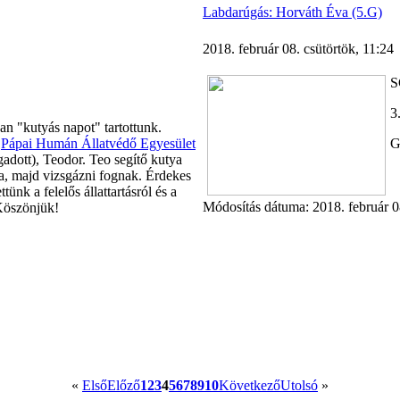
Labdarúgás: Horváth Éva (5.G)
2018. február 08. csütörtök, 11:24
S
3
an "kutyás napot" tartottunk.
a
Pápai Humán Állatvédő Egyesület
G
gadott), Teodor. Teo segítő kutya
ba, majd vizsgázni fognak. Érdekes
ttünk a felelős állattartásról és a
Módosítás dátuma: 2018. február 08
Köszönjük!
«
Első
Előző
1
2
3
4
5
6
7
8
9
10
Következő
Utolsó
»