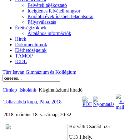
Felvételi tájékoztató
Ideiglenes felvételi rangsor
Korábbi évek írásbeli feladatsorai
Pályaválasztás
Érettségizőknek
Általános információk
Hírek
Dokumentumok
Elérhetőségeink
TÁMOP
ICDL
Türr István Gimnázium és Kollégium
Címlap
Iskolánk
Kisgimnáziumi híradó
Tollaslabda kupa, Pápa, 2018
2018. március 18. vasárnap, 20:32
Horváth Csanád 5.G
U13 1.hely,