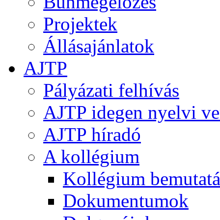
Bűnmegelőzés
Projektek
Állásajánlatok
AJTP
Pályázati felhívás
AJTP idegen nyelvi ve
AJTP híradó
A kollégium
Kollégium bemutatá
Dokumentumok