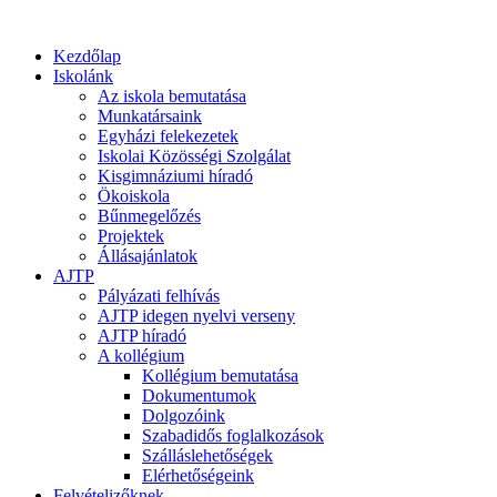
Kezdőlap
Iskolánk
Az iskola bemutatása
Munkatársaink
Egyházi felekezetek
Iskolai Közösségi Szolgálat
Kisgimnáziumi híradó
Ökoiskola
Bűnmegelőzés
Projektek
Állásajánlatok
AJTP
Pályázati felhívás
AJTP idegen nyelvi verseny
AJTP híradó
A kollégium
Kollégium bemutatása
Dokumentumok
Dolgozóink
Szabadidős foglalkozások
Szálláslehetőségek
Elérhetőségeink
Felvételizőknek