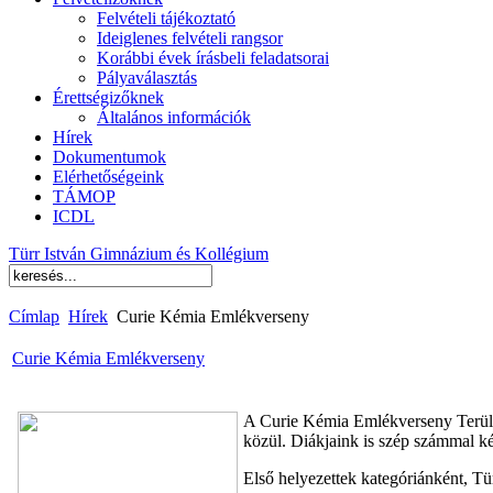
Felvételi tájékoztató
Ideiglenes felvételi rangsor
Korábbi évek írásbeli feladatsorai
Pályaválasztás
Érettségizőknek
Általános információk
Hírek
Dokumentumok
Elérhetőségeink
TÁMOP
ICDL
Türr István Gimnázium és Kollégium
Címlap
Hírek
Curie Kémia Emlékverseny
Curie Kémia Emlékverseny
A Curie Kémia Emlékverseny Területi
közül. Diákjaink is szép számmal ké
Első helyezettek kategóriánként, T