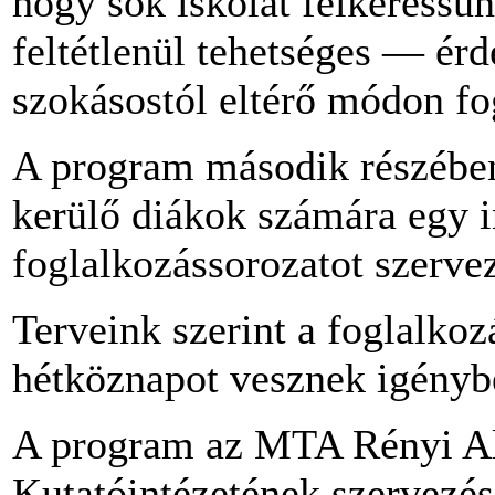
hogy sok iskolát felkeressü
feltétlenül tehetséges — ér
szokásostól eltérő módon f
A program második részében
kerülő diákok számára egy i
foglalkozássorozatot szerve
Terveink szerint a foglalkoz
hétköznapot vesznek igényb
A program az MTA Rényi A
Kutatóintézetének szervezé