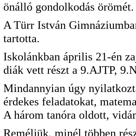
önálló gondolkodás örömét.
A Türr István Gimnáziumba
tartotta.
Iskolánkban április 21-én za
diák vett részt a 9.AJTP, 9.
Mindannyian úgy nyilatkozta
érdekes feladatokat, matema
A három tanóra oldott, vidám
Reméljük, minél többen részt