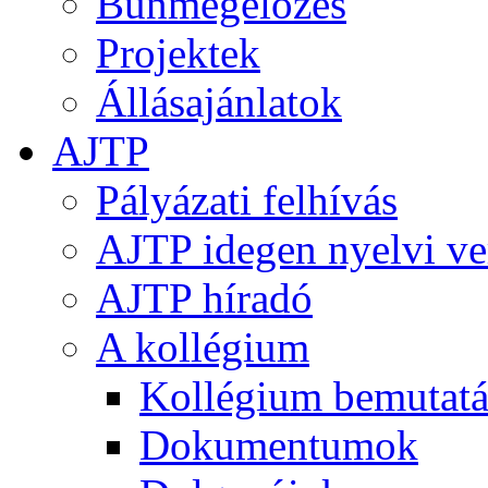
Bűnmegelőzés
Projektek
Állásajánlatok
AJTP
Pályázati felhívás
AJTP idegen nyelvi ve
AJTP híradó
A kollégium
Kollégium bemutatá
Dokumentumok