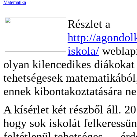
Matematika
Részlet a
http://agondol
iskola/
weblapr
olyan kilencedikes diákokat 
tehetségesek matematikából
ennek kibontakoztatására n
A kísérlet két részből áll. 2
hogy sok iskolát felkeressü
feltétlenül tehetséges — ér