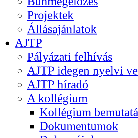
Bűnmegelőzés
Projektek
Állásajánlatok
AJTP
Pályázati felhívás
AJTP idegen nyelvi ve
AJTP híradó
A kollégium
Kollégium bemutatá
Dokumentumok