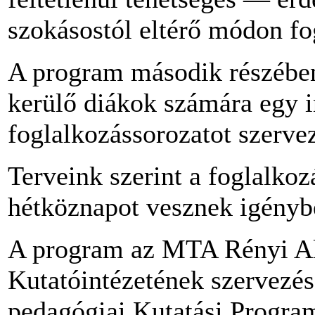
szokásostól eltérő módon f
A program második részében
kerülő diákok számára egy i
foglalkozássorozatot szerve
Terveink szerint a foglalkoz
hétköznapot vesznek igényb
A program az MTA Rényi A
Kutatóintézetének szervezé
pedagógiai Kutatási Progra