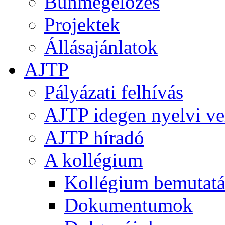
Bűnmegelőzés
Projektek
Állásajánlatok
AJTP
Pályázati felhívás
AJTP idegen nyelvi ve
AJTP híradó
A kollégium
Kollégium bemutatá
Dokumentumok