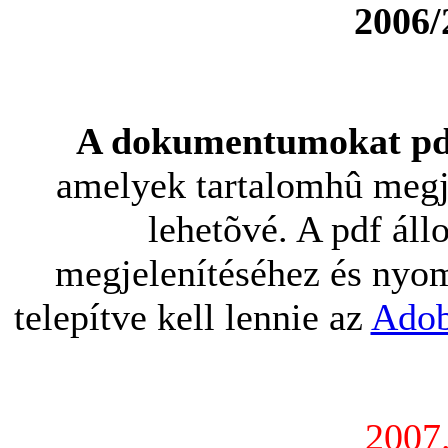
2006/
A dokumentumokat pdf
amelyek tartalomhû megje
lehetõvé. A pdf ál
megjelenítéséhez és nyom
telepítve kell lennie az
Adob
2007.