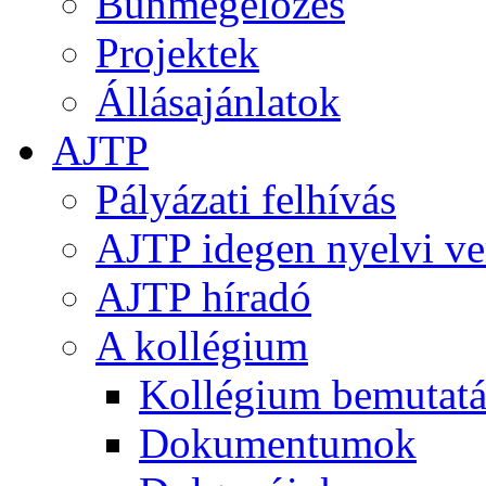
Bűnmegelőzés
Projektek
Állásajánlatok
AJTP
Pályázati felhívás
AJTP idegen nyelvi ve
AJTP híradó
A kollégium
Kollégium bemutatá
Dokumentumok