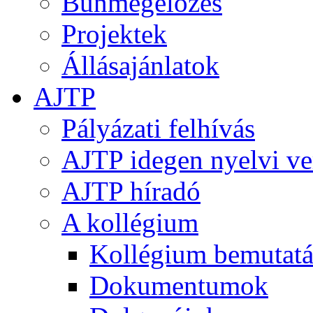
Bűnmegelőzés
Projektek
Állásajánlatok
AJTP
Pályázati felhívás
AJTP idegen nyelvi ve
AJTP híradó
A kollégium
Kollégium bemutatá
Dokumentumok