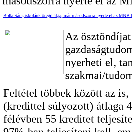
másodszorra nyerte el az M
Bolla Sára, iskolánk öregdiákja, már másodszorra nyerte el az MNB k
Az ösztöndíjat
gazdaságtudom
nyerheti el, t
szakmai/tudom
Feltétel többek között az is,
(kredittel súlyozott) átlaga 
félévben 55 kreditet teljesí
97%-ban teljesíteni kell, e