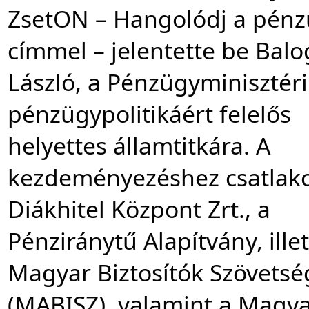
ZsetON – Hangolódj a pénz
címmel – jelentette be Balo
László, a Pénzügyminisztér
pénzügypolitikáért felelős 
helyettes államtitkára. A 
kezdeményezéshez csatlakoz
Diákhitel Központ Zrt., a 
Pénziránytű Alapítvány, illet
Magyar Biztosítók Szövetség
(MABISZ), valamint a Magya