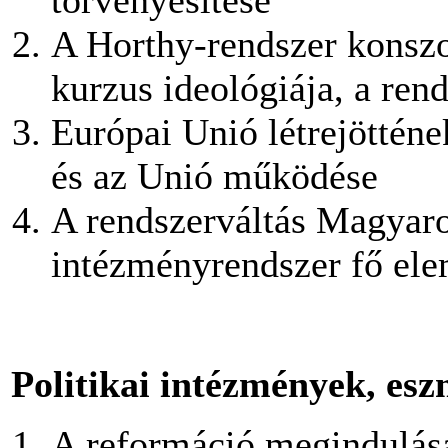
törvényesítése
A Horthy-rendszer konszo
kurzus ideológiája, a re
Európai Unió létrejötténe
és az Unió működése
A rendszerváltás Magyaror
intézményrendszer fő ele
Politikai intézmények, esz
A reformáció megindulása