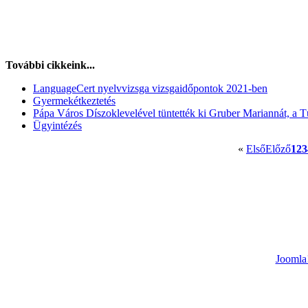
További cikkeink...
LanguageCert nyelvvizsga vizsgaidőpontok 2021-ben
Gyermekétkeztetés
Pápa Város Díszoklevelével tüntették ki Gruber Mariannát, a 
Ügyintézés
«
Első
Előző
1
2
3
Joomla