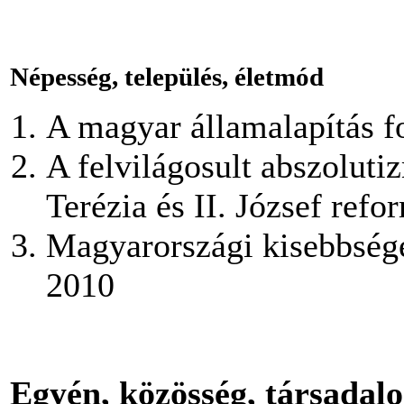
Népesség, település, életmód
A magyar államalapítás f
A felvilágosult abszolut
Terézia és II. József refo
Magyarországi kisebbség
2010
Egyén, közösség, társada