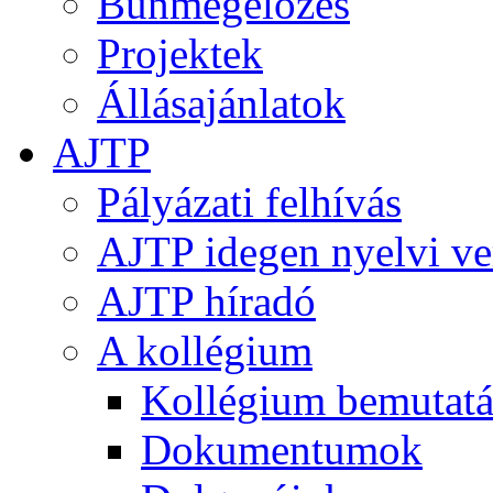
Bűnmegelőzés
Projektek
Állásajánlatok
AJTP
Pályázati felhívás
AJTP idegen nyelvi ve
AJTP híradó
A kollégium
Kollégium bemutatá
Dokumentumok