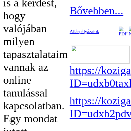
is a kérdést,
Bővebben...
hogy
valójában
Álláspályázatok
milyen
tapasztalataim
vannak az
https://kozig
online
ID=udxb0tax
tanulással
https://kozig
kapcsolatban.
ID=udxb2pd
Egy mondat