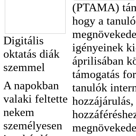
(PTAMA) támo
hogy a tanuló
megnövekedett
Digitális
igényeinek k
oktatás diák
áprilisában kö
szemmel
támogatás for
A napokban
tanulók inter
valaki feltette
hozzájárulás,
nekem
hozzáféréshe
személyesen
megnövekedet