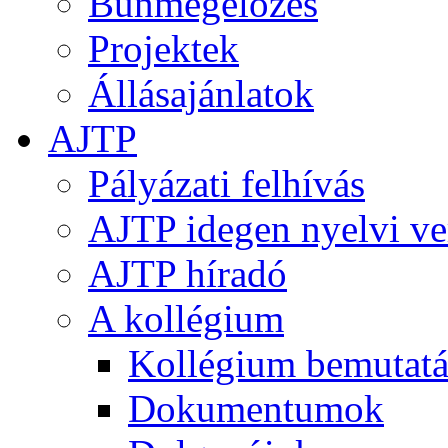
Bűnmegelőzés
Projektek
Állásajánlatok
AJTP
Pályázati felhívás
AJTP idegen nyelvi ve
AJTP híradó
A kollégium
Kollégium bemutatá
Dokumentumok