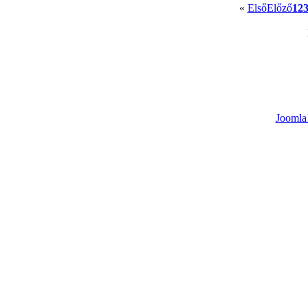
«
Első
Előző
1
2
Joomla