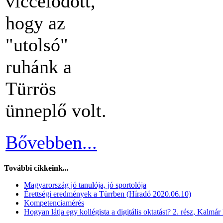
viccelődött,
hogy az
"utolsó"
ruhánk a
Türrös
ünneplő volt.
Bővebben...
További cikkeink...
Magyarország jó tanulója, jó sportolója
Érettségi eredmények a Türrben (Híradó 2020.06.10)
Kompetenciamérés
Hogyan látja egy kollégista a digitális oktatást? 2. rész, Kalmár