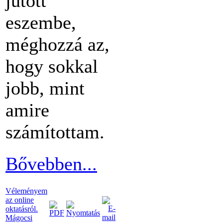
jutott
eszembe,
méghozzá az,
hogy sokkal
jobb, mint
amire
számítottam.
Bővebben...
Véleményem
az online
oktatásról.
Mágocsi