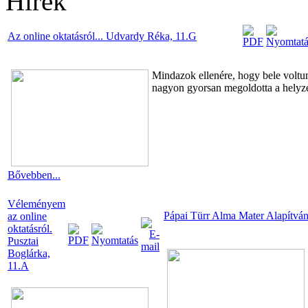
Hírek
Az online oktatásról... Udvardy Réka, 11.G
Mindazok ellenére, hogy bele voltunk
nagyon gyorsan megoldotta a helyzet
Bővebben...
Véleményem
Pápai Türr Alma Mater Alapítvá
az online
oktatásról.
Pusztai
Boglárka,
11.A