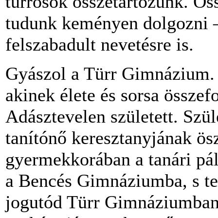
türrösök összetartozunk. Ö
tudunk keményen dolgozni –
felszabadult nevetésre is.
Gyászol a Türr Gimnázium. E
akinek élete és sorsa összefo
Adásztevelen született. Szü
tanítónő keresztanyjának ö
gyermekkorában a tanári pál
a Bencés Gimnáziumba, s tet
jogutód Türr Gimnáziumban