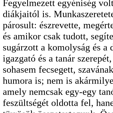
Fegyelmezett egyéniség volt, 
diákjaitól is. Munkaszeretet
párosult: észrevette, megért
és amikor csak tudott, segít
sugárzott a komolyság és a d
igazgató és a tanár szerepét,
sohasem fecsegett, szavának
humora is; nem is akármilyen
amely nemcsak egy-egy tanór
feszültségét oldotta fel, han