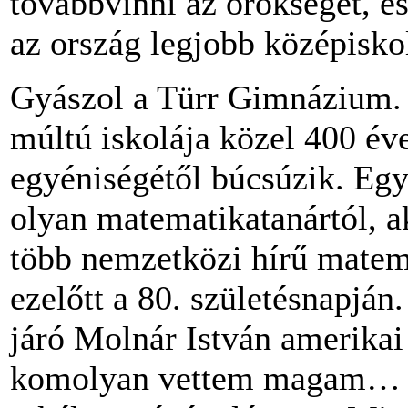
továbbvinni az örökséget, és
az ország legjobb középiskol
Gyászol a Türr Gimnázium.
múltú iskolája közel 400 év
egyéniségétől búcsúzik. Egy
olyan matematikatanártól, ak
több nemzetközi hírű matema
ezelőtt a 80. születésnapján
járó Molnár István amerikai
komolyan vettem magam… m