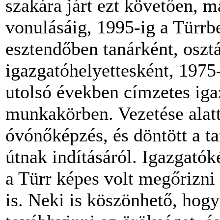
szakára járt ezt követően, 
vonulásáig, 1995-ig a Türrb
esztendőben tanárként, oszt
igazgatóhelyettesként, 1975-
utolsó években címzetes iga
munkakörben. Vezetése alatt
óvónőképzés, és döntött a t
útnak indításáról. Igazgatók
a Türr képes volt megőrizni 
is. Neki is köszönhető, hogy