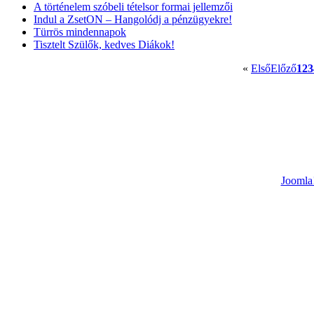
A történelem szóbeli tételsor formai jellemzői
Indul a ZsetON – Hangolódj a pénzügyekre!
Türrös mindennapok
Tisztelt Szülők, kedves Diákok!
«
Első
Előző
1
2
3
Joomla