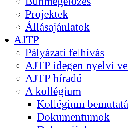
Bűnmegelőzés
Projektek
Állásajánlatok
AJTP
Pályázati felhívás
AJTP idegen nyelvi ve
AJTP híradó
A kollégium
Kollégium bemutatá
Dokumentumok