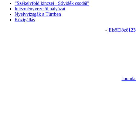
“Székelyföld kincsei - Sóvidék csodái”
Intézményvezetői pályázat
Nyelvvizsgák a Türrben
Közigállás
«
Első
Előző
1
2
3
Joomla