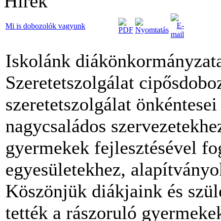
Hírek
Mi is dobozolók vagyunk
Iskolánk diákönkormányzata 
Szeretetszolgálat cipősdobo
szeretetszolgálat önkéntesei 
nagycsaládos szervezetekhe
gyermekek fejlesztésével fo
egyesületekhez, alapítványo
Köszönjük diákjaink és szüle
tették a rászoruló gyermeke