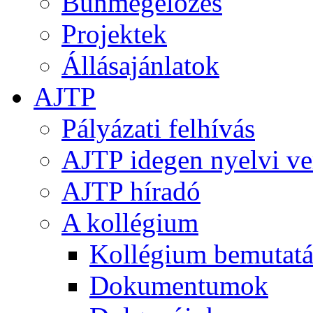
Bűnmegelőzés
Projektek
Állásajánlatok
AJTP
Pályázati felhívás
AJTP idegen nyelvi ve
AJTP híradó
A kollégium
Kollégium bemutatá
Dokumentumok